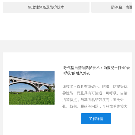
氟改性降糙及防护技术
防冰粘、表面
呼气型自清洁防护技术：为混凝土打造“会
呼吸”的耐久外衣
该技术不仅具有防碳化、防渗、防腐等优
异性能，而且具有可渗透、可呼吸、自清
洁等特点，与基面粘结强度高，避免针
孔、鼓包、脱落等问题，可释放单体较大
水工建筑物的内部应力，保护其内部结
了解详情
构。