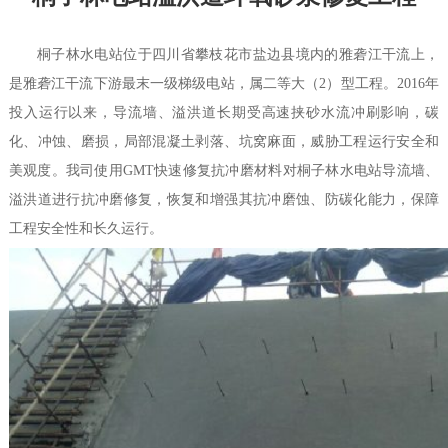
桐子林水电站位于四川省攀枝花市盐边县境内的雅砻江干流上，
是雅砻江干流下游最末一级梯级电站，属二等大（2）型工程。2016年
投入运行以来，导流墙、溢洪道长期受高速挟砂水流冲刷影响，碳
化、冲蚀、磨损，局部混凝土剥落、坑窝麻面，威胁工程运行安全和
美观度。我司使用GMT快速修复抗冲磨材料对桐子林水电站导流墙、
溢洪道进行抗冲磨修复，恢复和增强其抗冲磨蚀、防碳化能力，保障
工程安全性和长久运行。