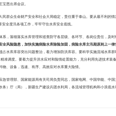
长王宝恩出席会议。
人民群众生命财产安全和社会大局稳定，责任重于泰山。要从最不利的情
水库安全度汛各项工作，牢牢守住水库安全底线。
体系，落细落实水库管理和巡查防守各层级、各环节、各岗位责任，及时
安全风险隐患，加快实施病险水库除险加固，病险水库主汛期原则上一律
侵占水库库容突出问题整治，着力增加防洪库容。要科学实施流域水库群
、精准调度。要着力提升洪水应对和险情处置能力，充分利用先进技术装
料物、设备，迅速、有序、高效应对水库重大险情。
应急管理部、国家能源局有关司局负责同志，国家电网、中国华能、中国
水务）厅（局），新疆生产建设兵团水利局，各流域管理机构和小浪底水